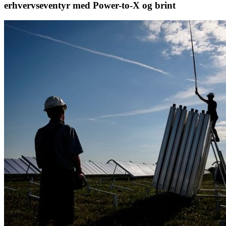
erhvervseventyr med Power-to-X og brint