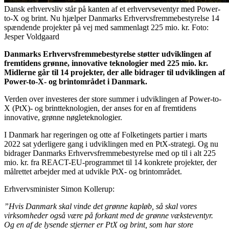
Dansk erhvervsliv står på kanten af et erhvervseventyr med Power-
to-X og brint. Nu hjælper Danmarks Erhvervsfremmebestyrelse 14
spændende projekter på vej med sammenlagt 225 mio. kr. Foto:
Jesper Voldgaard
Danmarks Erhvervsfremmebestyrelse støtter udviklingen af
fremtidens grønne, innovative teknologier med 225 mio. kr.
Midlerne går til 14 projekter, der alle bidrager til udviklingen af
Power-to-X- og brintområdet i Danmark.
Verden over investeres der store summer i udviklingen af Power-to-
X (PtX)- og brintteknologien, der anses for en af fremtidens
innovative, grønne nøgleteknologier.
I Danmark har regeringen og otte af Folketingets partier i marts
2022 sat yderligere gang i udviklingen med en PtX-strategi. Og nu
bidrager Danmarks Erhvervsfremmebestyrelse med op til i alt 225
mio. kr. fra REACT-EU-programmet til 14 konkrete projekter, der
målrettet arbejder med at udvikle PtX- og brintområdet.
Erhvervsminister Simon Kollerup:
”Hvis Danmark skal vinde det grønne kapløb, så skal vores
virksomheder også være på forkant med de grønne væksteventyr.
Og en af de lysende stjerner er PtX og brint, som har store