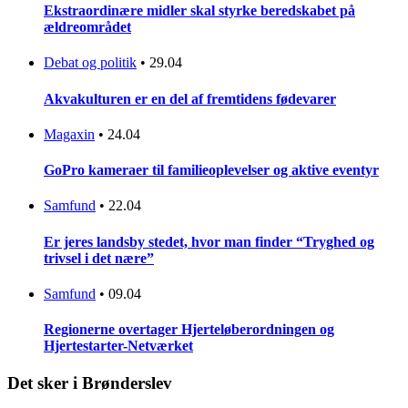
Ekstraordinære midler skal styrke beredskabet på
ældreområdet
Debat og politik
•
29.04
Akvakulturen er en del af fremtidens fødevarer
Magaxin
•
24.04
GoPro kameraer til familieoplevelser og aktive eventyr
Samfund
•
22.04
Er jeres landsby stedet, hvor man finder “Tryghed og
trivsel i det nære”
Samfund
•
09.04
Regionerne overtager Hjerteløberordningen og
Hjertestarter-Netværket
Det sker i Brønderslev