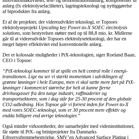
innovationsaktiviteter, test- og demonstrationsanlæg, komponenter til
anlæg (fx elektrolysefaciliteter), lagringsteknologi og nyttiggørelse
af biprodukter fra anlæg.
Et af de projekter, der videreudvikler teknologi, er Topsoes
elektrolyseprojekt
Upscaling key Power-to-X SOEC electrolysis
solutions
, som bestyrelsen støtter med op til 88,8 mio. kr. Midlerne
går til at videreudvikle Topsoes elektrolyseteknologi, der har en
meget højere effektivitet end konventionelle anlæg.
Der er kolossale muligheder i PtX-teknologien, siger Roeland Baan,
CEO i Topsoe:
“PtX-teknologi kommer til at spille en helt central rolle i energi-
transitionen. Lige nu ser vi stærkt momentum i udviklingen af
grønne løsninger i hele Europa, men vi skal sætte mere fart på PtX-
løsninger i kommerciel størrelse for helt at kunne fjerne
drivhusgasser fra den tunge industri, raffinaderier og
transportsektoren, som i dag står for 25-30 procent af den globale
CO2-udledning. Hos Topsoe går vi forrest inden for Power-to-X
med vores SOEC-teknologi, som er 30 procent mere effektiv og
endda billigere end øvrige teknologier.”
Også mindre virksomheder, der samarbejder med videninstitutioner,
får støtte til PtX- og brintprojekter fra Danmarks
Erhvervsfremmebestyrelse. SMV’en Advanced Surface Plating i