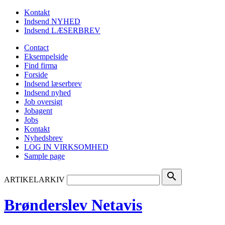
Kontakt
Indsend NYHED
Indsend LÆSERBREV
Contact
Eksempelside
Find firma
Forside
Indsend læserbrev
Indsend nyhed
Job oversigt
Jobagent
Jobs
Kontakt
Nyhedsbrev
LOG IN VIRKSOMHED
Sample page
search
ARTIKELARKIV
Brønderslev Netavis