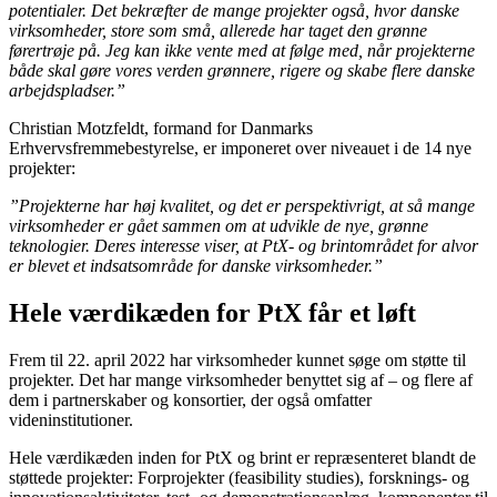
potentialer. Det bekræfter de mange projekter også, hvor danske
virksomheder, store som små, allerede har taget den grønne
førertrøje på. Jeg kan ikke vente med at følge med, når projekterne
både skal gøre vores verden grønnere, rigere og skabe flere danske
arbejdspladser.”
Christian Motzfeldt, formand for Danmarks
Erhvervsfremmebestyrelse, er imponeret over niveauet i de 14 nye
projekter:
”Projekterne har høj kvalitet, og det er perspektivrigt, at så mange
virksomheder er gået sammen om at udvikle de nye, grønne
teknologier. Deres interesse viser, at PtX- og brintområdet for alvor
er blevet et indsatsområde for danske virksomheder.”
Hele værdikæden for PtX får et løft
Frem til 22. april 2022 har virksomheder kunnet søge om støtte til
projekter. Det har mange virksomheder benyttet sig af – og flere af
dem i partnerskaber og konsortier, der også omfatter
videninstitutioner.
Hele værdikæden inden for PtX og brint er repræsenteret blandt de
støttede projekter: Forprojekter (feasibility studies), forsknings- og