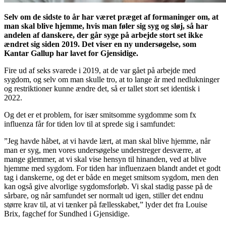
Selv om de sidste to år har været præget af formaninger om, at
man skal blive hjemme, hvis man føler sig syg og sløj, så har
andelen af danskere, der går syge på arbejde stort set ikke
ændret sig siden 2019. Det viser en ny undersøgelse, som
Kantar Gallup har lavet for Gjensidige.
Fire ud af seks svarede i 2019, at de var gået på arbejde med
sygdom, og selv om man skulle tro, at to lange år med nedlukninger
og restriktioner kunne ændre det, så er tallet stort set identisk i
2022.
Og det er et problem, for især smitsomme sygdomme som fx
influenza får for tiden lov til at sprede sig i samfundet:
”Jeg havde håbet, at vi havde lært, at man skal blive hjemme, når
man er syg, men vores undersøgelse understreger desværre, at
mange glemmer, at vi skal vise hensyn til hinanden, ved at blive
hjemme med sygdom. For tiden har influenzaen blandt andet et godt
tag i danskerne, og det er både en meget smitsom sygdom, men den
kan også give alvorlige sygdomsforløb. Vi skal stadig passe på de
sårbare, og når samfundet ser normalt ud igen, stiller det endnu
større krav til, at vi tænker på fællesskabet,” lyder det fra Louise
Brix, fagchef for Sundhed i Gjensidige.