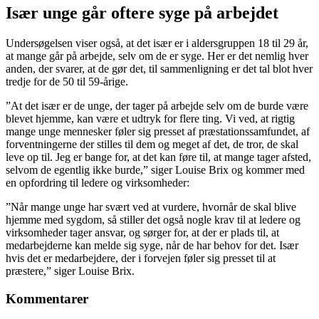
Især unge går oftere syge på arbejdet
Undersøgelsen viser også, at det især er i aldersgruppen 18 til 29 år,
at mange går på arbejde, selv om de er syge. Her er det nemlig hver
anden, der svarer, at de gør det, til sammenligning er det tal blot hver
tredje for de 50 til 59-årige.
”At det især er de unge, der tager på arbejde selv om de burde være
blevet hjemme, kan være et udtryk for flere ting. Vi ved, at rigtig
mange unge mennesker føler sig presset af præstationssamfundet, af
forventningerne der stilles til dem og meget af det, de tror, de skal
leve op til. Jeg er bange for, at det kan føre til, at mange tager afsted,
selvom de egentlig ikke burde,” siger Louise Brix og kommer med
en opfordring til ledere og virksomheder:
”Når mange unge har svært ved at vurdere, hvornår de skal blive
hjemme med sygdom, så stiller det også nogle krav til at ledere og
virksomheder tager ansvar, og sørger for, at der er plads til, at
medarbejderne kan melde sig syge, når de har behov for det. Især
hvis det er medarbejdere, der i forvejen føler sig presset til at
præstere,” siger Louise Brix.
Kommentarer