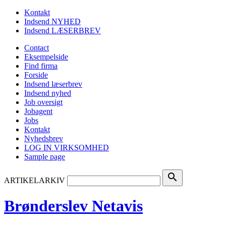
Kontakt
Indsend NYHED
Indsend LÆSERBREV
Contact
Eksempelside
Find firma
Forside
Indsend læserbrev
Indsend nyhed
Job oversigt
Jobagent
Jobs
Kontakt
Nyhedsbrev
LOG IN VIRKSOMHED
Sample page
search
ARTIKELARKIV
Brønderslev Netavis