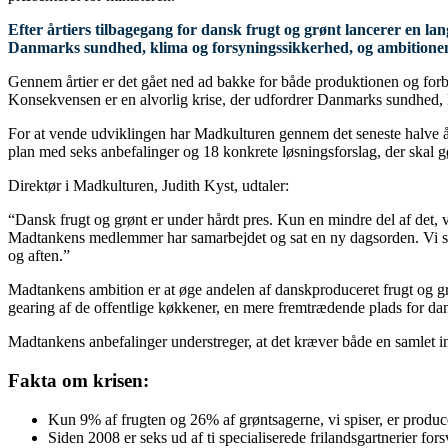
Efter årtiers tilbagegang for dansk frugt og grønt lancerer en la
Danmarks sundhed, klima og forsyningssikkerhed, og ambitionen 
Gennem årtier er det gået ned ad bakke for både produktionen og forb
Konsekvensen er en alvorlig krise, der udfordrer Danmarks sundhed, 
For at vende udviklingen har Madkulturen gennem det seneste halve år
plan med seks anbefalinger og 18 konkrete løsningsforslag, der skal gø
Direktør i Madkulturen, Judith Kyst, udtaler:
“Dansk frugt og grønt er under hårdt pres. Kun en mindre del af det,
Madtankens medlemmer har samarbejdet og sat en ny dagsorden. Vi står
og aften.”
Madtankens ambition er at øge andelen af danskproduceret frugt og gr
gearing af de offentlige køkkener, en mere fremtrædende plads for da
Madtankens anbefalinger understreger, at det kræver både en samlet in
Fakta om krisen:
Kun 9% af frugten og 26% af grøntsagerne, vi spiser, er produ
Siden 2008 er seks ud af ti specialiserede frilandsgartnerier for