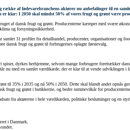
ng række af fødevarebranchens aktører nu anbefalinger til en samle
er klar: I 2050 skal mindst 50% af vores frugt og grønt være pr
ruget af dansk frugt og grønt. Producenterne kæmper med svære økonomis
klima og forsyningssikkerhed.
 samlet 31 profiler fra detailhandel, producenter, organisationer og fo
re dansk frugt og grønt til forbrugernes oplagte førstevalg.
 vi spiser, dyrkes herhjemme, selvom mange forbrugere foretrækker dansk
 nu med en samlet værdikæde, der er klar til at vende udviklingen i f
ønt til 35% i 2035 og nå 50% i 2050. Dette skal blandt andet opnås ge
nsk frugt og grønt i butikkerne, og bedre rammevilkår for producenterne
dsats fra aktørerne i hele værdikæden, politiske beslutninger og en st
ceret i Danmark.
svundet.