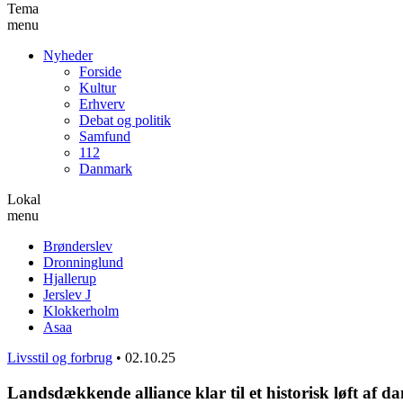
Tema
menu
Nyheder
Forside
Kultur
Erhverv
Debat og politik
Samfund
112
Danmark
Lokal
menu
Brønderslev
Dronninglund
Hjallerup
Jerslev J
Klokkerholm
Asaa
Livsstil og forbrug
•
02.10.25
Landsdækkende alliance klar til et historisk løft af d