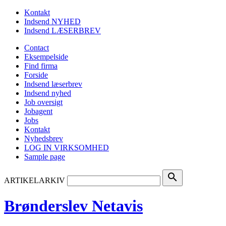
Kontakt
Indsend NYHED
Indsend LÆSERBREV
Contact
Eksempelside
Find firma
Forside
Indsend læserbrev
Indsend nyhed
Job oversigt
Jobagent
Jobs
Kontakt
Nyhedsbrev
LOG IN VIRKSOMHED
Sample page
search
ARTIKELARKIV
Brønderslev Netavis