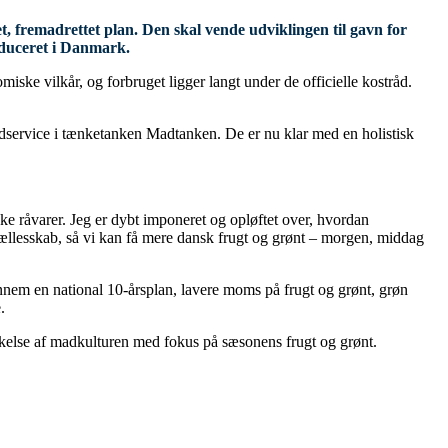
t, fremadrettet plan. Den skal vende udviklingen til gavn for
oduceret i Danmark.
ke vilkår, og forbruget ligger langt under de officielle kostråd.
odservice i tænketanken Madtanken. De er nu klar med en holistisk
e råvarer. Jeg er dybt imponeret og opløftet over, hvordan
ællesskab, så vi kan få mere dansk frugt og grønt – morgen, middag
nnem en national 10-årsplan, lavere moms på frugt og grønt, grøn
.
yrkelse af madkulturen med fokus på sæsonens frugt og grønt.