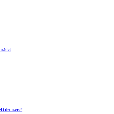
mrådet
l i det nære”