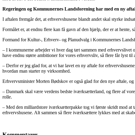
Regeringen og Kommunernes Landsforening har med en ny aftale ud
I aftalen fremgår det, at erhvervshusene blandt andet skal styrke in
Formålet er, at endnu flere kan få gavn af den hjælp, der er at hente
Formand for Kultur-, Erhverv- og Planudvalg i Kommunernes Landsfo
– I kommunerne arbejder vi hver dag tæt sammen med erhvervslivet om 
have endnu større ambitioner for vores erhvervsliv, så flere får lyst t
– Derfor er jeg glad for, at vi har lavet en ny aftale for erhvervshuse
hvordan man starter ny virksomhed.
Erhvervsminister Morten Bødskov er også glad for den nye aftale, og 
– Danmark skal være verdens bedste iværksætterland, og flere af vores
rolle.
– Med den milliardstore iværksætterpakke tog vi første skridt mod at t
erhvervshusene. Alt sammen så flere iværksættere lykkes med at skab
Kommentarer