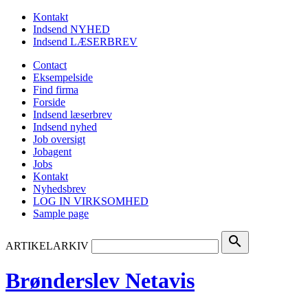
Kontakt
Indsend NYHED
Indsend LÆSERBREV
Contact
Eksempelside
Find firma
Forside
Indsend læserbrev
Indsend nyhed
Job oversigt
Jobagent
Jobs
Kontakt
Nyhedsbrev
LOG IN VIRKSOMHED
Sample page
search
ARTIKELARKIV
Brønderslev Netavis