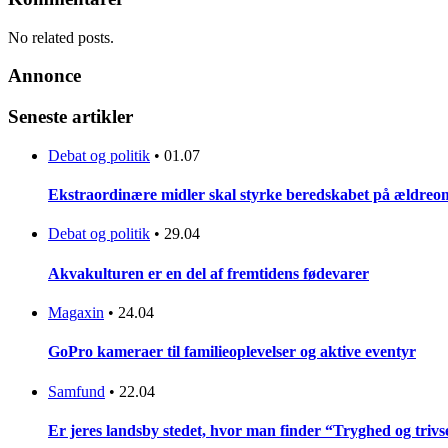
No related posts.
Annonce
Seneste artikler
Debat og politik
•
01.07
Ekstraordinære midler skal styrke beredskabet på ældreo
Debat og politik
•
29.04
Akvakulturen er en del af fremtidens fødevarer
Magaxin
•
24.04
GoPro kameraer til familieoplevelser og aktive eventyr
Samfund
•
22.04
Er jeres landsby stedet, hvor man finder “Tryghed og trivse