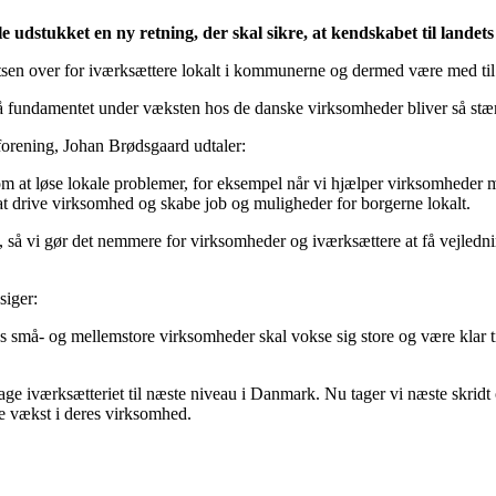
stukket en ny retning, der skal sikre, at kendskabet til landets
dsatsen over for iværksættere lokalt i kommunerne og dermed være med ti
, så fundamentet under væksten hos de danske virksomheder bliver så stæ
rening, Johan Brødsgaard udtaler:
at løse lokale problemer, for eksempel når vi hjælper virksomheder me
il at drive virksomhed og skabe job og muligheder for borgerne lokalt.
ne, så vi gør det nemmere for virksomheder og iværksættere at få vejledni
siger:
 små- og mellemstore virksomheder skal vokse sig store og være klar til
age iværksætteriet til næste niveau i Danmark. Nu tager vi næste skridt 
e vækst i deres virksomhed.