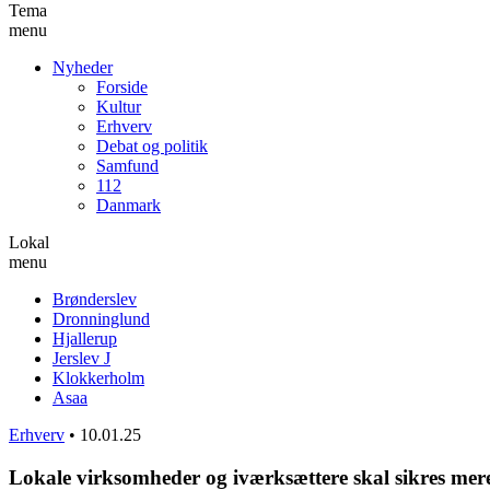
Tema
menu
Nyheder
Forside
Kultur
Erhverv
Debat og politik
Samfund
112
Danmark
Lokal
menu
Brønderslev
Dronninglund
Hjallerup
Jerslev J
Klokkerholm
Asaa
Erhverv
•
10.01.25
Lokale virksomheder og iværksættere skal sikres mere