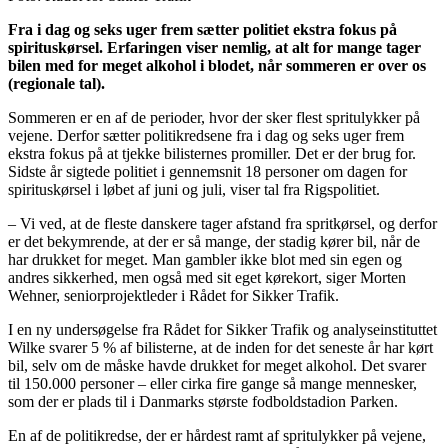
Fra i dag og seks uger frem sætter politiet ekstra fokus på
spirituskørsel. Erfaringen viser nemlig, at alt for mange tager
bilen med for meget alkohol i blodet, når sommeren er over os
(regionale tal).
Sommeren er en af de perioder, hvor der sker flest spritulykker på
vejene. Derfor sætter politikredsene fra i dag og seks uger frem
ekstra fokus på at tjekke bilisternes promiller. Det er der brug for.
Sidste år sigtede politiet i gennemsnit 18 personer om dagen for
spirituskørsel i løbet af juni og juli, viser tal fra Rigspolitiet.
– Vi ved, at de fleste danskere tager afstand fra spritkørsel, og derfor
er det bekymrende, at der er så mange, der stadig kører bil, når de
har drukket for meget. Man gambler ikke blot med sin egen og
andres sikkerhed, men også med sit eget kørekort, siger Morten
Wehner, seniorprojektleder i Rådet for Sikker Trafik.
I en ny undersøgelse fra Rådet for Sikker Trafik og analyseinstituttet
Wilke svarer 5 % af bilisterne, at de inden for det seneste år har kørt
bil, selv om de måske havde drukket for meget alkohol. Det svarer
til 150.000 personer – eller cirka fire gange så mange mennesker,
som der er plads til i Danmarks største fodboldstadion Parken.
En af de politikredse, der er hårdest ramt af spritulykker på vejene,