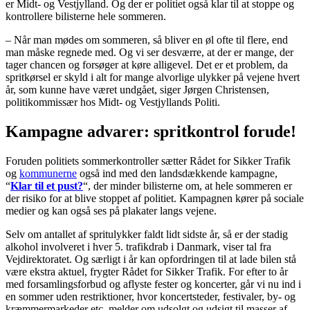
er Midt- og Vestjylland. Og der er politiet også klar til at stoppe og
kontrollere bilisterne hele sommeren.
– Når man mødes om sommeren, så bliver en øl ofte til flere, end
man måske regnede med. Og vi ser desværre, at der er mange, der
tager chancen og forsøger at køre alligevel. Det er et problem, da
spritkørsel er skyld i alt for mange alvorlige ulykker på vejene hvert
år, som kunne have været undgået, siger Jørgen Christensen,
politikommissær hos Midt- og Vestjyllands Politi.
Kampagne advarer: spritkontrol forude!
Foruden politiets sommerkontroller sætter Rådet for Sikker Trafik
og
kommunerne
også ind med den landsdækkende kampagne,
“
Klar til et pust?
“, der minder bilisterne om, at hele sommeren er
der risiko for at blive stoppet af politiet. Kampagnen kører på sociale
medier og kan også ses på plakater langs vejene.
Selv om antallet af spritulykker faldt lidt sidste år, så er der stadig
alkohol involveret i hver 5. trafikdrab i Danmark, viser tal fra
Vejdirektoratet. Og særligt i år kan opfordringen til at lade bilen stå
være ekstra aktuel, frygter Rådet for Sikker Trafik. For efter to år
med forsamlingsforbud og aflyste fester og koncerter, går vi nu ind i
en sommer uden restriktioner, hvor koncertsteder, festivaler, by- og
kræmmermarkeder etc. melder om udsolgt og udsigt til masser af