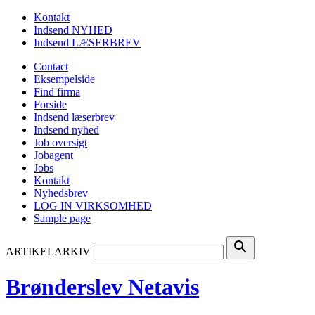
Kontakt
Indsend NYHED
Indsend LÆSERBREV
Contact
Eksempelside
Find firma
Forside
Indsend læserbrev
Indsend nyhed
Job oversigt
Jobagent
Jobs
Kontakt
Nyhedsbrev
LOG IN VIRKSOMHED
Sample page
search
ARTIKELARKIV
Brønderslev Netavis