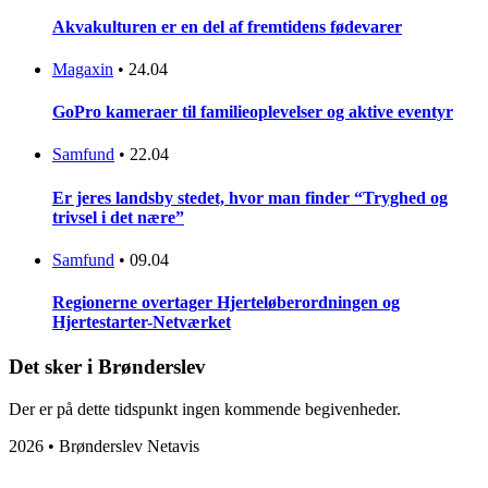
Akvakulturen er en del af fremtidens fødevarer
Magaxin
•
24.04
GoPro kameraer til familieoplevelser og aktive eventyr
Samfund
•
22.04
Er jeres landsby stedet, hvor man finder “Tryghed og
trivsel i det nære”
Samfund
•
09.04
Regionerne overtager Hjerteløberordningen og
Hjertestarter-Netværket
Det sker i Brønderslev
Der er på dette tidspunkt ingen kommende begivenheder.
2026 • Brønderslev Netavis