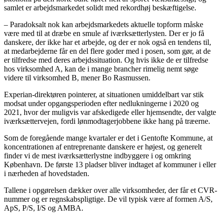
samlet er arbejdsmarkedet solidt med rekordhøj beskæftigelse.
– Paradoksalt nok kan arbejdsmarkedets aktuelle topform måske
være med til at dræbe en smule af iværksætterlysten. Der er jo få
danskere, der ikke har et arbejde, og der er nok også en tendens til,
at medarbejderne får en del flere goder med i posen, som gør, at de
er tilfredse med deres arbejdssituation. Og hvis ikke de er tilfredse
hos virksomhed A, kan de i mange brancher rimelig nemt søge
videre til virksomhed B, mener Bo Rasmussen.
Experian-direktøren pointerer, at situationen umiddelbart var stik
modsat under opgangsperioden efter nedlukningerne i 2020 og
2021, hvor der muligvis var afskedigede eller hjemsendte, der valgte
iværksættervejen, fordi lønmodtagerjobbene ikke hang på træerne.
Som de foregående mange kvartaler er det i Gentofte Kommune, at
koncentrationen af entreprenante danskere er højest, og generelt
finder vi de mest iværksætterlystne indbyggere i og omkring
København. De første 13 pladser bliver indtaget af kommuner i eller
i nærheden af hovedstaden.
Tallene i opgørelsen dækker over alle virksomheder, der får et CVR-
nummer og er regnskabspligtige. De vil typisk være af formen A/S,
ApS, P/S, I/S og AMBA.