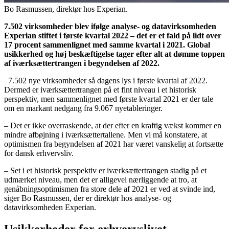
Bo Rasmussen, direktør hos Experian.
7.502 virksomheder blev ifølge analyse- og datavirksomheden
Experian stiftet i første kvartal 2022 – det er et fald på lidt over
17 procent sammenlignet med samme kvartal i 2021. Global
usikkerhed og høj beskæftigelse tager efter alt at dømme toppen
af iværksættertrangen i begyndelsen af 2022.
7.502 nye virksomheder så dagens lys i første kvartal af 2022.
Dermed er iværksættertrangen på et fint niveau i et historisk
perspektiv, men sammenlignet med første kvartal 2021 er der tale
om en markant nedgang fra 9.067 nyetableringer.
– Det er ikke overraskende, at der efter en kraftig vækst kommer en
mindre afbøjning i iværksættertallene. Men vi må konstatere, at
optimismen fra begyndelsen af 2021 har været vanskelig at fortsætte
for dansk erhvervsliv.
– Set i et historisk perspektiv er iværksættertrangen stadig på et
udmærket niveau, men det er alligevel nærliggende at tro, at
genåbningsoptimismen fra store dele af 2021 er ved at svinde ind,
siger Bo Rasmussen, der er direktør hos analyse- og
datavirksomheden Experian.