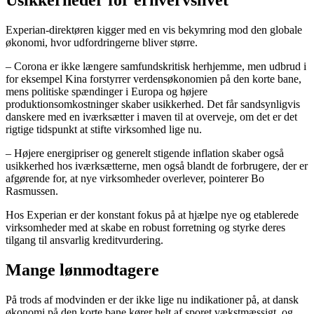
Usikkerheder for erhvervslivet
Experian-direktøren kigger med en vis bekymring mod den globale
økonomi, hvor udfordringerne bliver større.
– Corona er ikke længere samfundskritisk herhjemme, men udbrud i
for eksempel Kina forstyrrer verdensøkonomien på den korte bane,
mens politiske spændinger i Europa og højere
produktionsomkostninger skaber usikkerhed. Det får sandsynligvis
danskere med en iværksætter i maven til at overveje, om det er det
rigtige tidspunkt at stifte virksomhed lige nu.
– Højere energipriser og generelt stigende inflation skaber også
usikkerhed hos iværksætterne, men også blandt de forbrugere, der er
afgørende for, at nye virksomheder overlever, pointerer Bo
Rasmussen.
Hos Experian er der konstant fokus på at hjælpe nye og etablerede
virksomheder med at skabe en robust forretning og styrke deres
tilgang til ansvarlig kreditvurdering.
Mange lønmodtagere
På trods af modvinden er der ikke lige nu indikationer på, at dansk
økonomi på den korte bane kører helt af sporet vækstmæssigt, og