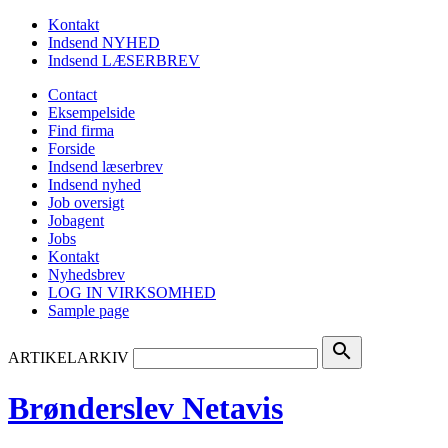
Kontakt
Indsend NYHED
Indsend LÆSERBREV
Contact
Eksempelside
Find firma
Forside
Indsend læserbrev
Indsend nyhed
Job oversigt
Jobagent
Jobs
Kontakt
Nyhedsbrev
LOG IN VIRKSOMHED
Sample page
search
ARTIKELARKIV
Brønderslev Netavis