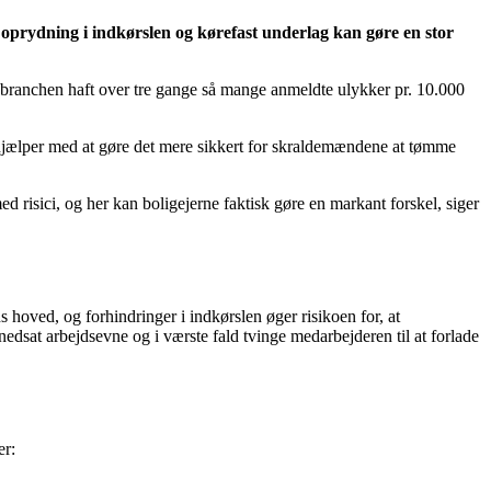
 oprydning i indkørslen og kørefast underlag kan gøre en stor
nsbranchen haft over tre gange så mange anmeldte ulykker pr. 10.000
e hjælper med at gøre det mere sikkert for skraldemændene at tømme
isici, og her kan boligejerne faktisk gøre en markant forskel, siger
hoved, og forhindringer i indkørslen øger risikoen for, at
edsat arbejdsevne og i værste fald tvinge medarbejderen til at forlade
er: