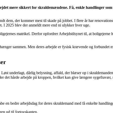
rbejdet mere sikkert for skraldemændene. Få, enkle handlinger som
ndt dem, der kommer mest til skade på jobbet. I flere år har renovatio
ynet. I 2025 blev der anmeldt mere end ni ulykker hver uge.
gejernes matrikel. Derfor opfordrer Arbejdstilsynet til, at boligejern
ænger sammen. Men deres arbejde er fysisk krævende og forbundet med r
ser
øst underlagt, dårlig belysning, affald, der blæser op i skraldemandens 
er det hårde arbejde på kroppen, hvilket kan give længere sygefravær, n
skabe en bedre arbejdsdag for deres skraldemand med få enkelte handling
eren ud til fortovskanten.