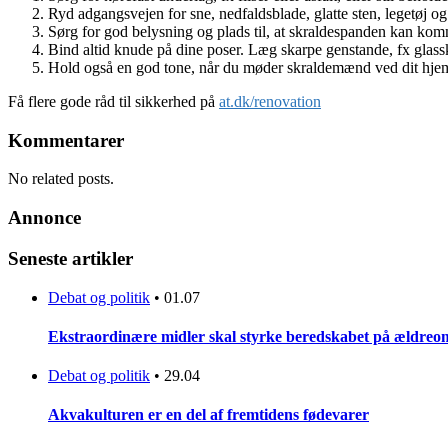
Ryd adgangsvejen for sne, nedfaldsblade, glatte sten, legetøj og
Sørg for god belysning og plads til, at skraldespanden kan kom
Bind altid knude på dine poser. Læg skarpe genstande, fx glasskå
Hold også en god tone, når du møder skraldemænd ved dit hjem 
Få flere gode råd til sikkerhed på
at.dk/renovation
Kommentarer
No related posts.
Annonce
Seneste artikler
Debat og politik
•
01.07
Ekstraordinære midler skal styrke beredskabet på ældreo
Debat og politik
•
29.04
Akvakulturen er en del af fremtidens fødevarer