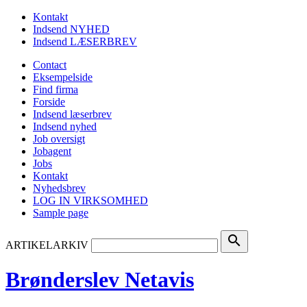
Kontakt
Indsend NYHED
Indsend LÆSERBREV
Contact
Eksempelside
Find firma
Forside
Indsend læserbrev
Indsend nyhed
Job oversigt
Jobagent
Jobs
Kontakt
Nyhedsbrev
LOG IN VIRKSOMHED
Sample page
search
ARTIKELARKIV
Brønderslev Netavis