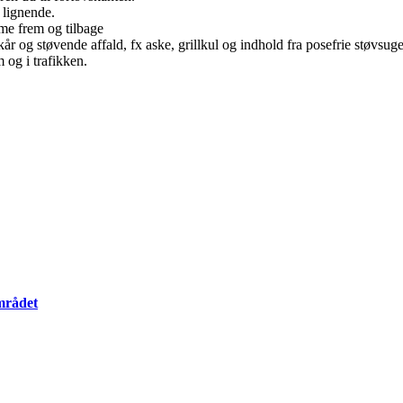
 lignende.
me frem og tilbage
r og støvende affald, fx aske, grillkul og indhold fra posefrie støvsuge
og i trafikken.
mrådet