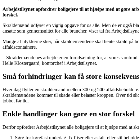
Arbejdstilsynet opfordrer boligejere til at hjælpe med at gøre a
forskel.
Skraldemænd udfører en vigtig opgave for os alle. Men de er også bla
ansatte som gennemsnittet for alle brancher, viser tal fra Arbejdstils
Mange af ulykkerne sker, når skraldemændene skal hente skrald på boli
affaldscontainere.
– Skraldemændenes arbejde er en forudsætning for, at vores samfund h
Helle Klostergaard, kontorchef i Arbejdstilsynet.
Små forhindringer kan få store konsekven
Hver dag flytter en skraldemand mellem 300 og 500 affaldsbeholdere. L
skraldemændene kommer til skade eller belaster kroppen. Over tid slid
jobbet før tid.
Enkle handlinger kan gøre en stor forskel
Derfor opfordrer Arbejdstilsynet alle boligejere til at hjælpe med at 
Sørg for kørefast underlag, fx fliser eller asfalt, eller stil behold