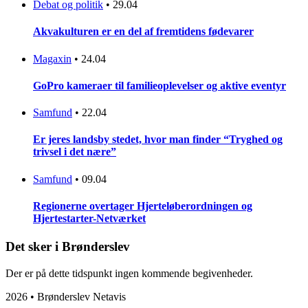
Debat og politik
•
29.04
Akvakulturen er en del af fremtidens fødevarer
Magaxin
•
24.04
GoPro kameraer til familieoplevelser og aktive eventyr
Samfund
•
22.04
Er jeres landsby stedet, hvor man finder “Tryghed og
trivsel i det nære”
Samfund
•
09.04
Regionerne overtager Hjerteløberordningen og
Hjertestarter-Netværket
Det sker i Brønderslev
Der er på dette tidspunkt ingen kommende begivenheder.
2026 • Brønderslev Netavis