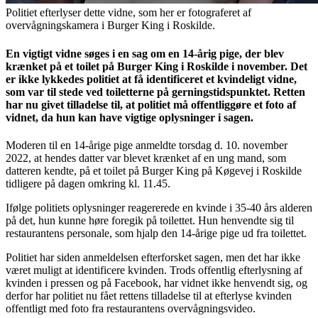
Politiet efterlyser dette vidne, som her er fotograferet af
overvågningskamera i Burger King i Roskilde.
En vigtigt vidne søges i en sag om en 14-årig pige, der blev
krænket på et toilet på Burger King i Roskilde i november. Det
er ikke lykkedes politiet at få identificeret et kvindeligt vidne,
som var til stede ved toiletterne på gerningstidspunktet. Retten
har nu givet tilladelse til, at politiet må offentliggøre et foto af
vidnet, da hun kan have vigtige oplysninger i sagen.
Moderen til en 14-årige pige anmeldte torsdag d. 10. november
2022, at hendes datter var blevet krænket af en ung mand, som
datteren kendte, på et toilet på Burger King på Køgevej i Roskilde
tidligere på dagen omkring kl. 11.45.
Ifølge politiets oplysninger reagererede en kvinde i 35-40 års alderen
på det, hun kunne høre foregik på toilettet. Hun henvendte sig til
restaurantens personale, som hjalp den 14-årige pige ud fra toilettet.
Politiet har siden anmeldelsen efterforsket sagen, men det har ikke
været muligt at identificere kvinden. Trods offentlig efterlysning af
kvinden i pressen og på Facebook, har vidnet ikke henvendt sig, og
derfor har politiet nu fået rettens tilladelse til at efterlyse kvinden
offentligt med foto fra restaurantens overvågningsvideo.