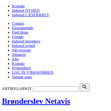
Kontakt
Indsend NYHED
Indsend LÆSERBREV
Contact
Eksempelside
Find firma
Forside
Indsend læserbrev
Indsend nyhed
Job oversigt
Jobagent
Jobs
Kontakt
Nyhedsbrev
LOG IN VIRKSOMHED
Sample page
search
ARTIKELARKIV
Brønderslev Netavis