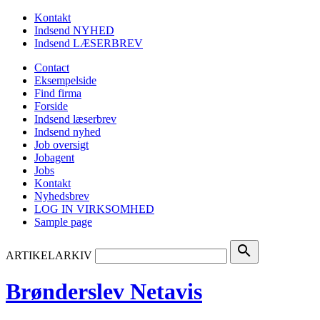
Kontakt
Indsend NYHED
Indsend LÆSERBREV
Contact
Eksempelside
Find firma
Forside
Indsend læserbrev
Indsend nyhed
Job oversigt
Jobagent
Jobs
Kontakt
Nyhedsbrev
LOG IN VIRKSOMHED
Sample page
search
ARTIKELARKIV
Brønderslev Netavis