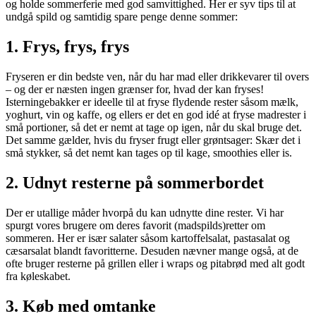
og holde sommerferie med god samvittighed. Her er syv tips til at
undgå spild og samtidig spare penge denne sommer:
1. Frys, frys, frys
Fryseren er din bedste ven, når du har mad eller drikkevarer til overs
– og der er næsten ingen grænser for, hvad der kan fryses!
Isterningebakker er ideelle til at fryse flydende rester såsom mælk,
yoghurt, vin og kaffe, og ellers er det en god idé at fryse madrester i
små portioner, så det er nemt at tage op igen, når du skal bruge det.
Det samme gælder, hvis du fryser frugt eller grøntsager: Skær det i
små stykker, så det nemt kan tages op til kage, smoothies eller is.
2. Udnyt resterne på sommerbordet
Der er utallige måder hvorpå du kan udnytte dine rester. Vi har
spurgt vores brugere om deres favorit (madspilds)retter om
sommeren. Her er især salater såsom kartoffelsalat, pastasalat og
cæsarsalat blandt favoritterne. Desuden nævner mange også, at de
ofte bruger resterne på grillen eller i wraps og pitabrød med alt godt
fra køleskabet.
3. Køb med omtanke