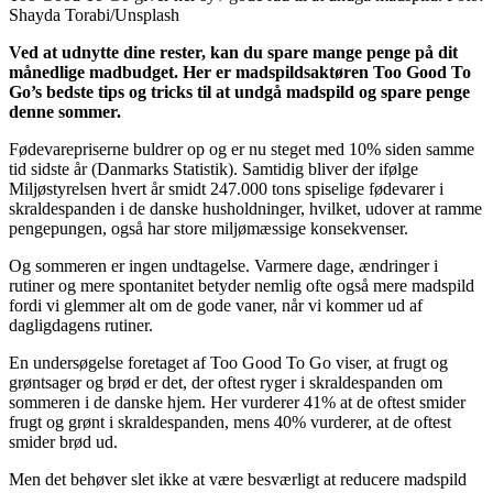
Shayda Torabi/Unsplash
Ved at udnytte dine rester, kan du spare mange penge på dit
månedlige madbudget. Her er madspildsaktøren Too Good To
Go’s bedste tips og tricks til at undgå madspild og spare penge
denne sommer.
Fødevarepriserne buldrer op og er nu steget med 10% siden samme
tid sidste år (Danmarks Statistik). Samtidig bliver der ifølge
Miljøstyrelsen hvert år smidt 247.000 tons spiselige fødevarer i
skraldespanden i de danske husholdninger, hvilket, udover at ramme
pengepungen, også har store miljømæssige konsekvenser.
Og sommeren er ingen undtagelse. Varmere dage, ændringer i
rutiner og mere spontanitet betyder nemlig ofte også mere madspild
fordi vi glemmer alt om de gode vaner, når vi kommer ud af
dagligdagens rutiner.
En undersøgelse foretaget af Too Good To Go viser, at frugt og
grøntsager og brød er det, der oftest ryger i skraldespanden om
sommeren i de danske hjem. Her vurderer 41% at de oftest smider
frugt og grønt i skraldespanden, mens 40% vurderer, at de oftest
smider brød ud.
Men det behøver slet ikke at være besværligt at reducere madspild