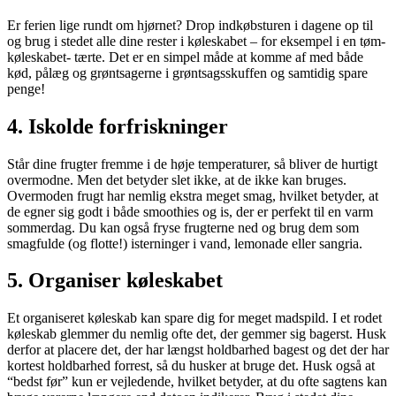
Er ferien lige rundt om hjørnet? Drop indkøbsturen i dagene op til
og brug i stedet alle dine rester i køleskabet – for eksempel i en tøm-
køleskabet- tærte. Det er en simpel måde at komme af med både
kød, pålæg og grøntsagerne i grøntsagsskuffen og samtidig spare
penge!
4. Iskolde forfriskninger
Står dine frugter fremme i de høje temperaturer, så bliver de hurtigt
overmodne. Men det betyder slet ikke, at de ikke kan bruges.
Overmoden frugt har nemlig ekstra meget smag, hvilket betyder, at
de egner sig godt i både smoothies og is, der er perfekt til en varm
sommerdag. Du kan også fryse frugterne ned og brug dem som
smagfulde (og flotte!) isterninger i vand, lemonade eller sangria.
5. Organiser køleskabet
Et organiseret køleskab kan spare dig for meget madspild. I et rodet
køleskab glemmer du nemlig ofte det, der gemmer sig bagerst. Husk
derfor at placere det, der har længst holdbarhed bagest og det der har
kortest holdbarhed forrest, så du husker at bruge det. Husk også at
“bedst før” kun er vejledende, hvilket betyder, at du ofte sagtens kan