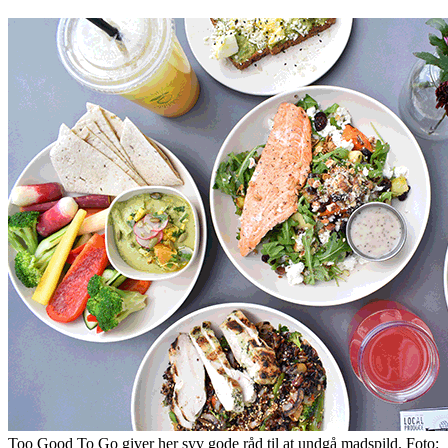
Too Good To Go giver her syv gode råd til at undgå madspild. Foto: