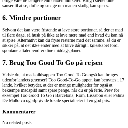
bruge varerne længere end datoen indikerer. Brug i stedet dine
sanser til at se, dufte og smage om maden stadig kan spises.
6. Mindre portioner
Selvom det kan være fristende at lave store portioner, så der er mad
til flere dage, så husk på ikke at lave mere mad end hvad du kan nå
at spise. Alternativt kan du fryse resterne med det samme, så du er
sikker på, at det ikke ender med at blive dårligt i køleskabet fordi
spontane aftaler ændrer dine middagsplaner.
7. Brug Too Good To Go på rejsen
Vidste du, at madspildsappen Too Good To Go også kan bruges
udenfor landets grænser? Too Good-To-Go appen kan benyttes i 17
lande, hvilket betyder, at der er mange muligheder for også at
bekæmpe madspild samt spare penge, når du er på ferie. Prøv for
eksempel Too Good To Go i Barcelona, Rom, Lissabon eller Palma
De Mallorca og afprøv de lokale specialiteter til en god pris.
Kommentarer
No related posts.