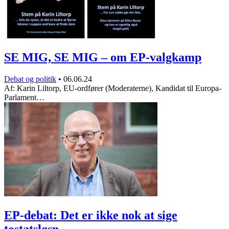
SE MIG, SE MIG – om EP-valgkamp
Debat og politik
•
06.06.24
Af: Karin Liltorp, EU-ordfører (Moderaterne), Kandidat til Europa-
Parlament…
EP-debat: Det er ikke nok at sige
tostatsløsn…