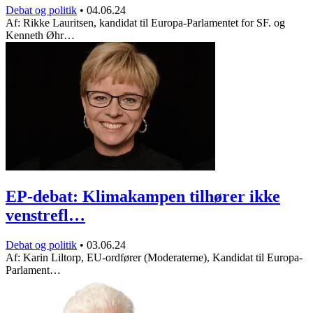
Debat og politik
•
04.06.24
Af: Rikke Lauritsen, kandidat til Europa-Parlamentet for SF. og
Kenneth Øhr…
EP-debat: Klimakampen tilhører ikke
venstrefl…
Debat og politik
•
03.06.24
Af: Karin Liltorp, EU-ordfører (Moderaterne), Kandidat til Europa-
Parlament…