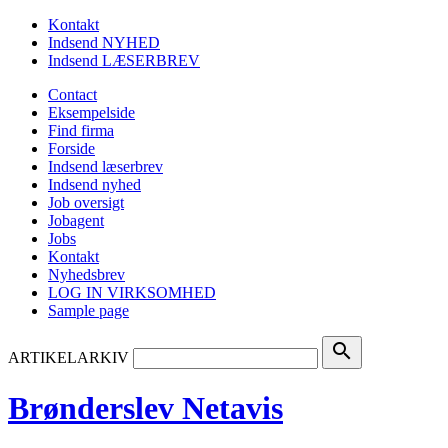
Kontakt
Indsend NYHED
Indsend LÆSERBREV
Contact
Eksempelside
Find firma
Forside
Indsend læserbrev
Indsend nyhed
Job oversigt
Jobagent
Jobs
Kontakt
Nyhedsbrev
LOG IN VIRKSOMHED
Sample page
search
ARTIKELARKIV
Brønderslev Netavis