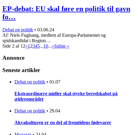
EP-debat: EU skal føre en politik til gavn
fo…
Debat og politik
•
03.06.24
Af: Niels Fuglsang, medlem af Europa-Parlamentet og
spidskandidat i Region…
Side 2 af 12
«
1
2
3
4
5
...
10
...
»
Sidste »
Annonce
Seneste artikler
Debat og politik
•
01.07
Ekstraordinære midler skal styrke beredskabet på
ældreområdet
Debat og politik
•
29.04
Akvakulturen er en del af fremtidens fødevarer
Magaxin
•
24.04