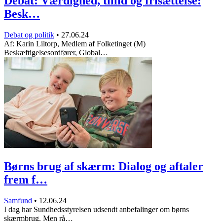
Debat: Værdighed, tillid og frisættelse:
Besk…
Debat og politik
•
27.06.24
Af: Karin Liltorp, Medlem af Folketinget (M)
Beskæftigelsesordfører, Global…
Børns brug af skærm: Dialog og aftaler
frem f…
Samfund
•
12.06.24
I dag har Sundhedsstyrelsen udsendt anbefalinger om børns
skærmbrug. Men rå…