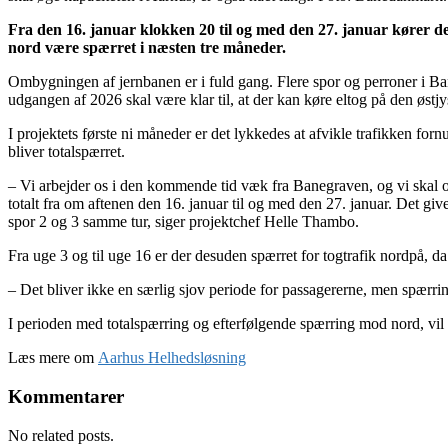
Fra den 16. januar klokken 20 til og med den 27. januar kører 
nord være spærret i næsten tre måneder.
Ombygningen af jernbanen er i fuld gang. Flere spor og perroner i Bane
udgangen af 2026 skal være klar til, at der kan køre eltog på den øst
I projektets første ni måneder er det lykkedes at afvikle trafikken forn
bliver totalspærret.
– Vi arbejder os i den kommende tid væk fra Banegraven, og vi skal om
totalt fra om aftenen den 16. januar til og med den 27. januar. Det giv
spor 2 og 3 samme tur, siger projektchef Helle Thambo.
Fra uge 3 og til uge 16 er der desuden spærret for togtrafik nordpå, da
– Det bliver ikke en særlig sjov periode for passagererne, men spærr
I perioden med totalspærring og efterfølgende spærring mod nord, vil
Læs mere om
Aarhus Helhedsløsning
Kommentarer
No related posts.