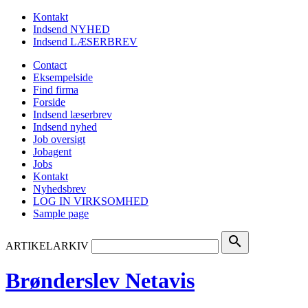
Kontakt
Indsend NYHED
Indsend LÆSERBREV
Contact
Eksempelside
Find firma
Forside
Indsend læserbrev
Indsend nyhed
Job oversigt
Jobagent
Jobs
Kontakt
Nyhedsbrev
LOG IN VIRKSOMHED
Sample page
search
ARTIKELARKIV
Brønderslev Netavis