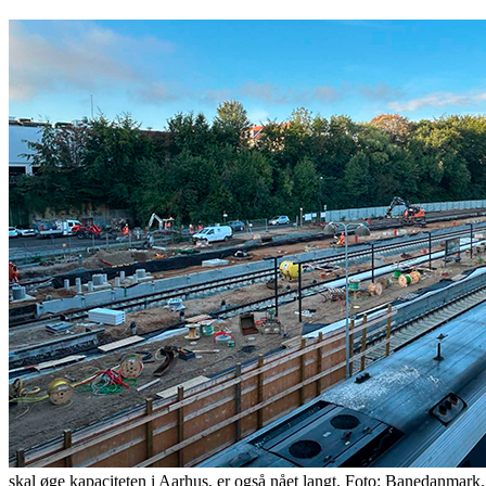
skal øge kapaciteten i Aarhus, er også nået langt. Foto: Banedanmark.