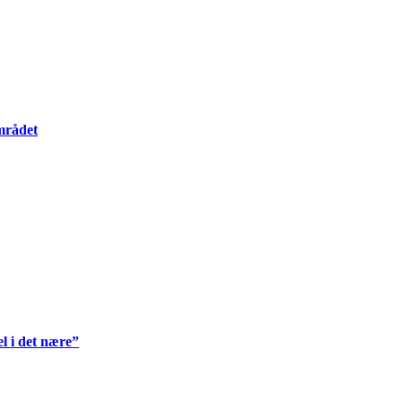
mrådet
l i det nære”