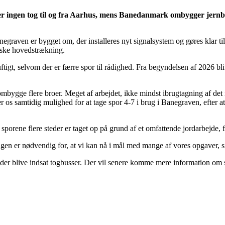
der ingen tog til og fra Aarhus, mens Banedanmark ombygger jernb
graven er bygget om, der installeres nyt signalsystem og gøres klar til
jyske hovedstrækning.
uftigt, selvom der er færre spor til rådighed. Fra begyndelsen af 2026 bl
bygge flere broer. Meget af arbejdet, ikke mindst ibrugtagning af det n
er os samtidig mulighed for at tage spor 4-7 i brug i Banegraven, efter at
 sporene flere steder er taget op på grund af et omfattende jordarbejde, 
ingen er nødvendig for, at vi kan nå i mål med mange af vores opgaver,
 der blive indsat togbusser. Der vil senere komme mere information om