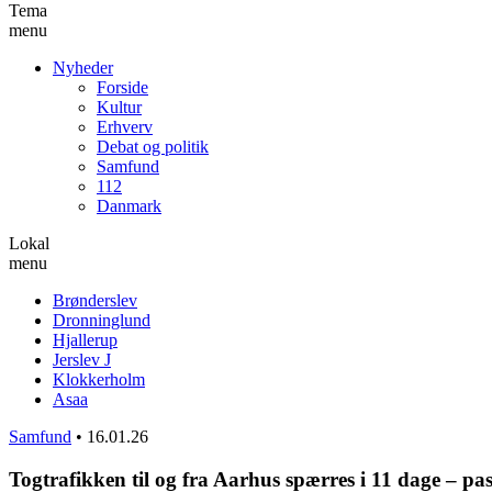
Tema
menu
Nyheder
Forside
Kultur
Erhverv
Debat og politik
Samfund
112
Danmark
Lokal
menu
Brønderslev
Dronninglund
Hjallerup
Jerslev J
Klokkerholm
Asaa
Samfund
•
16.01.26
Togtrafikken til og fra Aarhus spærres i 11 dage – p