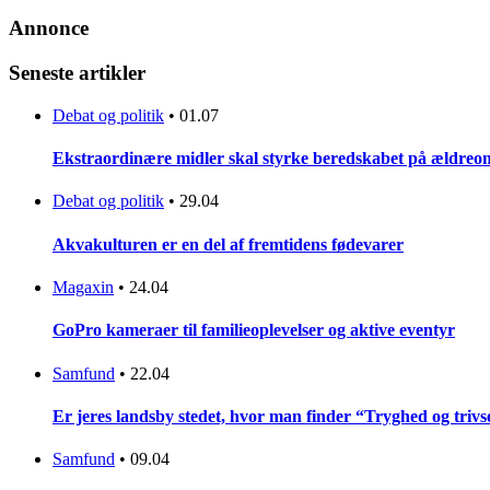
Annonce
Seneste artikler
Debat og politik
•
01.07
Ekstraordinære midler skal styrke beredskabet på ældreo
Debat og politik
•
29.04
Akvakulturen er en del af fremtidens fødevarer
Magaxin
•
24.04
GoPro kameraer til familieoplevelser og aktive eventyr
Samfund
•
22.04
Er jeres landsby stedet, hvor man finder “Tryghed og trivse
Samfund
•
09.04