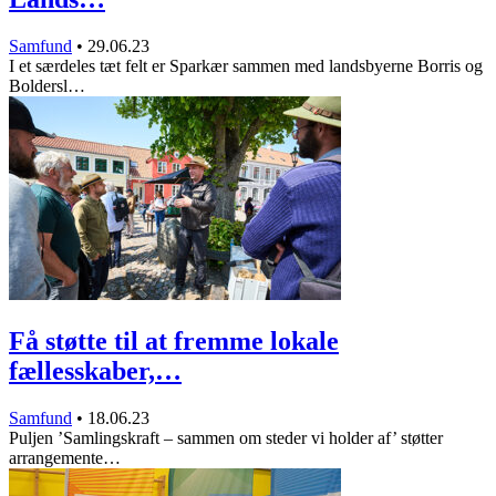
Samfund
•
29.06.23
I et særdeles tæt felt er Sparkær sammen med landsbyerne Borris og
Boldersl…
Få støtte til at fremme lokale
fællesskaber,…
Samfund
•
18.06.23
Puljen ’Samlingskraft – sammen om steder vi holder af’ støtter
arrangemente…