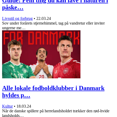
Guide: Fem ting du kan lave i naturen i
påske…
Livsstil og forbrug
•
22.03.24
Sov under forårets stjernehimmel, tag på vandretur eller inviter
ungerne me…
Alle lokale fodboldklubber i Danmark
hyldes p…
Kultur
•
18.03.24
Når de danske spillere på herrelandsholdet trækker den rød-hvide
landsholds…