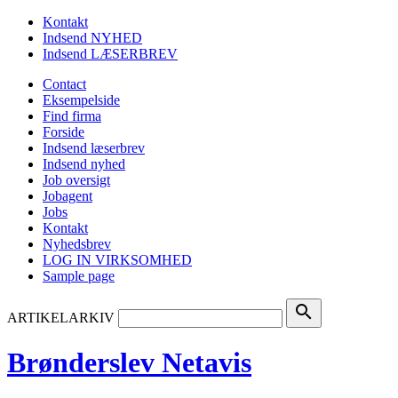
Kontakt
Indsend NYHED
Indsend LÆSERBREV
Contact
Eksempelside
Find firma
Forside
Indsend læserbrev
Indsend nyhed
Job oversigt
Jobagent
Jobs
Kontakt
Nyhedsbrev
LOG IN VIRKSOMHED
Sample page
search
ARTIKELARKIV
Brønderslev Netavis