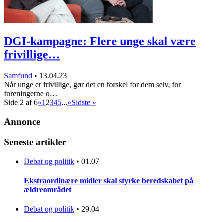
DGI-kampagne: Flere unge skal være
frivillige…
Samfund
•
13.04.23
Når unge er frivillige, gør det en forskel for dem selv, for
foreningerne o…
Side 2 af 6
«
1
2
3
4
5
...
»
Sidste »
Annonce
Seneste artikler
Debat og politik
•
01.07
Ekstraordinære midler skal styrke beredskabet på
ældreområdet
Debat og politik
•
29.04