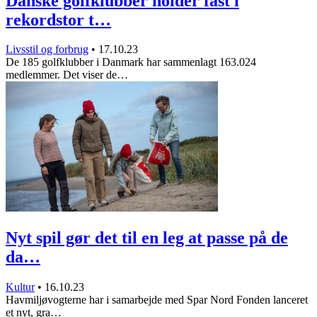
Danske golfklubber holder fast i
rekordstor t…
Livsstil og forbrug
•
17.10.23
De 185 golfklubber i Danmark har sammenlagt 163.024
medlemmer. Det viser de…
Nyt spil gør det til en leg at passe på de
da…
Kultur
•
16.10.23
Havmiljøvogterne har i samarbejde med Spar Nord Fonden lanceret
et nyt, gra…