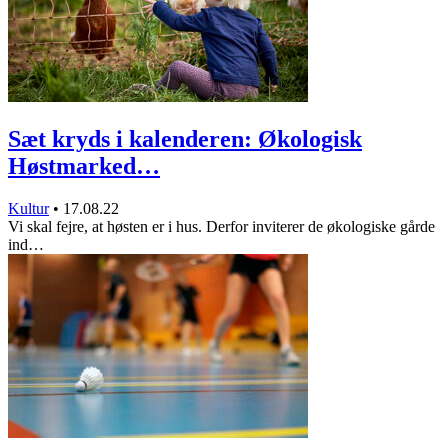
Sæt kryds i kalenderen: Økologisk
Høstmarked…
Kultur
•
17.08.22
Vi skal fejre, at høsten er i hus. Derfor inviterer de økologiske gårde
ind…