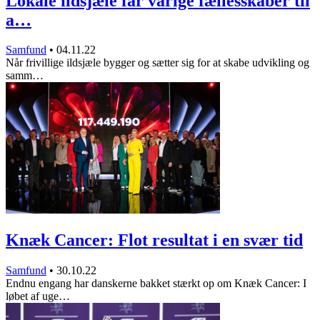
Lokale ildsjæle får varige fællesskaber til
a…
Samfund
•
04.11.22
Når frivillige ildsjæle bygger og sætter sig for at skabe udvikling og
samm…
Knæk Cancer: Flot resultat i en svær tid
Samfund
•
30.10.22
Endnu engang har danskerne bakket stærkt op om Knæk Cancer: I
løbet af uge…