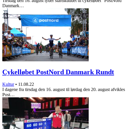
Tirsdag den 16. august lyder startskuddet til cykelløbet ”PostNord
Danmark…
Cykelløbet PostNord Danmark Rundt
Kultur
•
11.08.22
I dagene fra tirsdag den 16. august til lørdag den 20. august afvikles
Post…