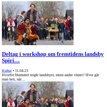
Deltag i workshop om fremtidens landsby
Spiri…
Kultur
•
11.04.23
Hvorfor blomstrer nogle landsbyer, mens andre visner? Hvor går
man hen, når…