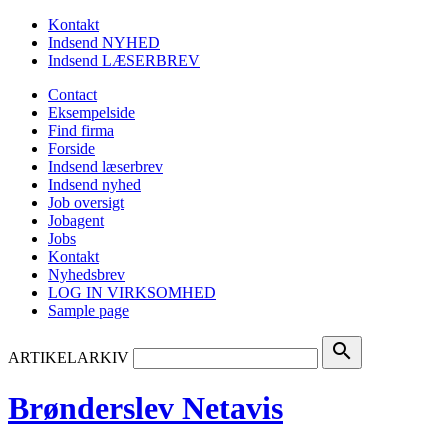
Kontakt
Indsend NYHED
Indsend LÆSERBREV
Contact
Eksempelside
Find firma
Forside
Indsend læserbrev
Indsend nyhed
Job oversigt
Jobagent
Jobs
Kontakt
Nyhedsbrev
LOG IN VIRKSOMHED
Sample page
search
ARTIKELARKIV
Brønderslev Netavis