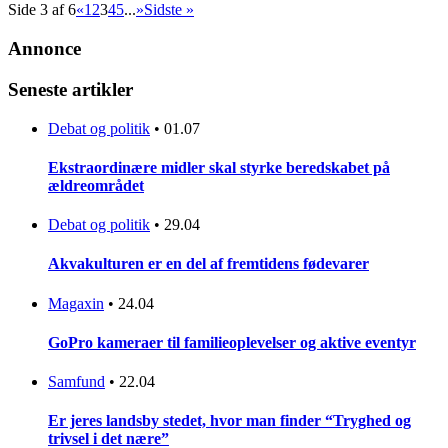
Side 3 af 6
«
1
2
3
4
5
...
»
Sidste »
Annonce
Seneste artikler
Debat og politik
•
01.07
Ekstraordinære midler skal styrke beredskabet på
ældreområdet
Debat og politik
•
29.04
Akvakulturen er en del af fremtidens fødevarer
Magaxin
•
24.04
GoPro kameraer til familieoplevelser og aktive eventyr
Samfund
•
22.04
Er jeres landsby stedet, hvor man finder “Tryghed og
trivsel i det nære”