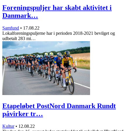
Foreningspuljer har skabt aktivitet i
Danmark…
Samfund
•
17.08.22
Lokalforeningspuljerne har i perioden 2018-2021 bevilget og
udbetalt 283 mi…
Etapeløbet PostNord Danmark Rundt
påvirker tr…
Kultur
•
12.08.22