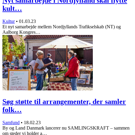
Nyt samarbejde i Nordjylland skal flytte
kult…
Kultur
•
01.03.23
Et nyt samarbejde mellem Nordjyllands Trafikselskab (NT) og
Aalborg Kongres…
Søg støtte til arrangementer, der samler
folk…
Samfund
•
18.02.23
By og Land Danmark lancerer nu SAMLINGSKRAFT – sammen
om steder vi holder a…