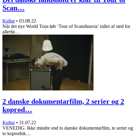
Scan…
Kultur
•
03.08.22
Når det nye World Tour-løb ‘Tour of Scandinavia’ ruller af sted for
allerfø…
2 danske dokumentarfilm, 2 serier og 2
koprod…
Kultur
•
31.07.22
VENEDIG. Ikke mindre end to danske dokumentarfilm, to serier og
to koproduk…